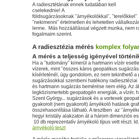
A radiesztétának ennek tudatában kell
cselekednie! A
földsugárzásoknak "árnyékolókkal", "terelőkkel" .
"nekimenni" értelmetlen és lehetetlen vállalkozá
lenne. Más hozzáállással végzett munka, nem ra
fogalmaim szerint.
A radiesztézia mérés
komplex folya
A mérés a teljesség igényével történi
Ha a "tudomány" kimerül a hartmann vízér esetl
vízerek, mint "összes káros geopatikus sugárzás
kísérleténél, úgy gondolom, ez nem tekinthető a
sugárzásokkal szembeni hatékony radiesztéziai f
és hartmann sugárzás bemérése nem elég. Az á
legközismertebb geopatogén energiák, a vízér, 
Szent György... sugárzások és a vortexek geopat
gyakorolt (nem gyakorolt) árnyékoló hatások gra
összehasonlítása látható. A tesztben az "árnyéko
hegyi kristály alakzaton át a három dimenziós 
10 db reprezentatív árnyékoló típus vett részt. ld
árnyékoló teszt