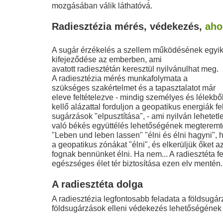
mozgásában válik láthatóvá.
Radiesztézia mérés, védekezés,
aho
A sugár érzékelés a szellem működésének egyi
kifejeződése az emberben, ami
avatott radiesztétán keresztül nyilvánulhat meg.
A radiesztézia mérés munkafolymata a
szükséges szakértelmet és a tapasztalatot már
eleve feltételezve - mindig személyes és lélekből
kellő alázattal forduljon a geopatikus energiák f
sugárzások "elpusztítása", - ami nyilván lehetetle
való békés együttélés lehetőségének megteremt
"Leben und leben lassen" "élni és élni hagyni", 
a geopatikus zónákat "élni", és elkerüljük őket a
fognak bennünket élni. Ha nem... A radiesztéta f
egészséges élet tér biztosítása ezen elv mentén
A radiesztéta dolga
A radiesztézia legfontosabb feladata a földsugá
földsugárzások elleni védekezés lehetőségének 