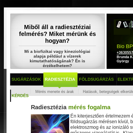
Miből áll a radiesztéziai
felmérés? Miket mérünk és
hogyan?
Bio BP
Mi a biofizikai vagy kineziológiai
+363055
alapja például a vízerek
Brunda K
kimutathatóságának? Én is
György
érzékelhetem?
SUGÁRZÁSOK
RADIESZTÉZIA
FÖLDSUGÁRZÁS
ELEKT
Mérés menete és árak
Hatások, betegségek elkerül
KÉRDÉS
Radiesztézia
mérés fogalma
Én kiterjesztően értelmezem 
földsugárzás mérésen kívül, b
elektroszmog és az ionizáló 
műszeres vizsgálatát is. Kla