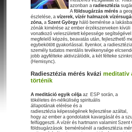
azonban a
radiesztézia
sugár 
A
földsugárzás mérés
a geo
észlelése, a
vízerek, vízér halmazok vízérsugá
zóna,
a
Szent György
háló bemérése a lakásba
zónák kimérése az ember érzékszerveken kívüli 
vonatkozó veleszületett képessége segítségével 
megfelelő képzés, beavatás után, fejleszthető m
egybekötött gyakorlással. Ilyenkor, a radiesztéz
személy tudatos mentális tevékenysége elcsend
jobb agyfélteke aktivizálódik, a két félteke szink
(Hemisync).
Radiesztézia mérés kvázi
meditatív 
történik
A meditáció egyik célja
az ESP során, a
tökéletes én-nélküliség spirituális
állapotának elérése és a
radiesztézia képességének fejlesztése azáltal,
hogy az ember a gondolatok kavargását és a szub
felfüggeszti. A vízér és hartmann valamint Szen
földsugárzások bemérésénél a radiesztézia mér