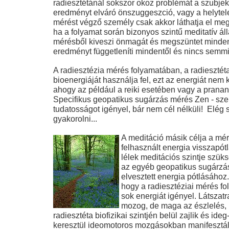
radiesztétánál sokszor okoz problémát a szubjekt
eredményt elváró önszuggeszció, vagy a helytel
mérést végző személy csak akkor láthatja el megf
ha a folyamat során bizonyos szintű meditatív ál
mérésből kiveszi önmagát és megszüntet minden 
eredményt függetleníti mindentől és nincs semm
A radiesztézia mérés folyamatában, a radiesztéta
bioenergiáját használja fel, ezt az energiát nem 
ahogy az például a reiki esetében vagy a pranana
Specifikus geopatikus sugárzás mérés Zen - sze
tudatosságot igényel, bár nem cél nélküli! Elég s
gyakorolni...
A meditáció másik célja
a mér
felhasznált energia visszapó
lélek meditációs szintje szük
az egyéb geopatikus sugárzá
elvesztett energia pótlásához.
hogy a radiesztéziai mérés f
sok energiát igényel. Látszatr
mozog, de maga az észlelés,
radiesztéta biofizikai szintjén belül zajlik és id
keresztül ideomotoros mozgásokban manifesztál