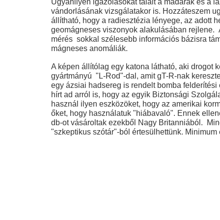
Ugyanilyen igazolásokat talált a madarak és a l
vándorlásának vizsgálatakor is. Hozzáteszem u
állítható, hogy a radiesztézia lényege, az adott 
geomágneses viszonyok alakulásában rejlene. 
mérés sokkal szélesebb információs bázisra tám
mágneses anomáliák.
A képen állítólag egy katona látható, aki drogot 
gyártmányú "L-Rod"-dal, amit gT-R-nak kereszt
egy ázsiai hadsereg is rendelt bomba felderítési c
hírt ad arról is, hogy az egyik Biztonsági Szolgá
használ ilyen eszközöket, hogy az amerikai korm
őket, hogy használatuk "hiábavaló". Ennek elle
db-ot vásároltak ezekből Nagy Britanniából. Min
"szkeptikus szótár"-ból értesülhettünk. Minimum 