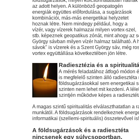
földsugárzások, milyen kölcsönhatásban hatnak
az adott helyen. A különböző geopatogén
energiák együttes előfordulása, a sugárzások
kombinációi, más-más energetikai helyzetet
hoznak létre. Nem mindegy például, hogy a
vízér, vagy vízerek halmazai milyen vortex-szel, 
stb. képeznek geopatikus zónát, mint ahogy az 
György sávban milyen vízér halmaz található. A h
sávok" is vízerek és a Szent György sáv, még r
vortex együttállása következtében jön létre.
Radiesztézia és a spiritualit
A mérés feladatához átfogó módon ér
is megfelelő szinten álló radiesztéta 
földsugárzásokkal sem energetikai s
szinten nem lehet mit kezdeni. A lél
szintjén működve képes a radiesztét
A magas szintű spiritualitás elválaszthatatlan a r
munkától. A földsugárzások rendelkeznek energe
informatikai (szellemi-spirituális) összetevővel is
A földsugárzások és a radiesztéta
nincsenek egy súlycsoportban.