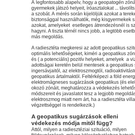
A legfontosabb alapelv, hogy a geopatogén zóná
gyermekek játszó helyeit, íróasztalokat ... távolít
a szobát. A mérés során kijelöljük azokat a terek
biztonsággal használhatók, még kisgyermekek s
azokat, amelyeket esetleges átrendezésnél is s
hagyni. A tiszta térnél nincs jobb, a legtöbb eset
más megoldás.
A radiesztéta megkeresi az adott geopatikus sz
optimális lehetőségeket, kiméri a geopatikus zó
és ( a potenciális) pozitív helyeket, amelyek a viz
adottságai keretén belül mentesek a geopatikus
ingersávjaitól, az elektroszmogtól, radioaktivitás
geopatikus ártalmaktól. Feltérképezi a föld energ
elektromágneses sugárzások geopatikus (és elek
okozó zónáit, meghatározza a védekezés lehető
módszereit és javaslatot tesz a legjobb megoldás
elektroszmog miatt nem árt, ha a radiesztéta vill
végzettséggel is rendelkezik.)
A geopatikus sugárzások elleni
védekezés módja mitől függ?
Attól, milyen a radiesztéziai szituáció, milyen