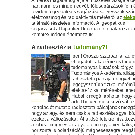
A mérés magába foglalja a
műszeres vizsgálatok
hartmann és minden egyéb
földsugárzások
felmé
röviden a geopatikus sugárzásokat vesszük szá
elektroszmog és radioaktivitás mérésről az
elek
található részletes információ. A geopatikus
sugárzásokat fajtánként külön-külön határozzuk 
komplex módon értelmezzük.
A radiesztézia
tudomány?!
Igen! Oroszországban a radie
elfogadott, akadémikus tudo
tudományos kutatások tárgya 
Tudományos Akadémia álláspo
radiesztéta pálcája (lengyel b
legegyszerűbb fizikai mérőmű
elektro-fizikai méréseket lehet
Habalik megállapította, hogy
adott helyen mutatkozó válto
korrelációt mutat a radiesztéta pálcájának mozgá
hogy az agy, és nem csak a radiesztéta agya, köz
ezeket a változásokat. Állatkísérletekre hivatkoz
a toboz mirigy és az agyalapi mirigy a vertikális
horizontális polarizációjú mágnesességre reagá