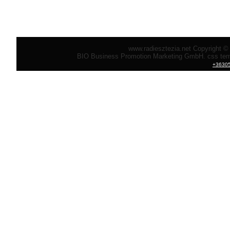
www.radiesztezia.net Copyright ©
BIO Business Promotion Marketing GmbH. css temp
+3630